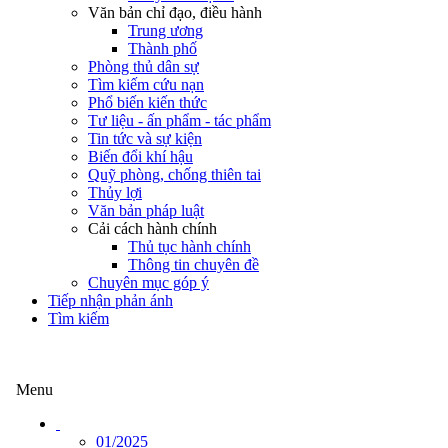
Văn bản chỉ đạo, điều hành
Trung ương
Thành phố
Phòng thủ dân sự
Tìm kiếm cứu nạn
Phổ biến kiến thức
Tư liệu - ấn phẩm - tác phẩm
Tin tức và sự kiện
Biến đổi khí hậu
Quỹ phòng, chống thiên tai
Thủy lợi
Văn bản pháp luật
Cải cách hành chính
Thủ tục hành chính
Thông tin chuyên đề
Chuyên mục góp ý
Tiếp nhận phản ánh
Tìm kiếm