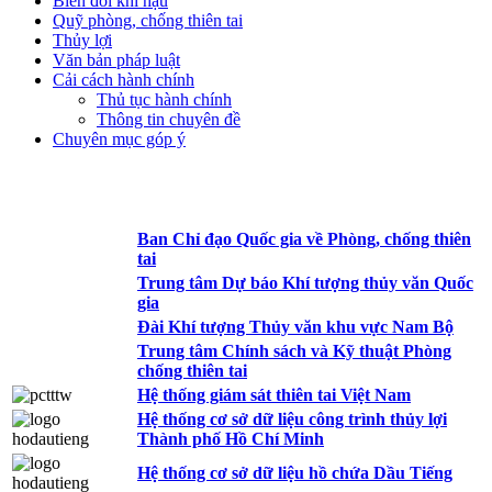
Biến đổi khí hậu
Quỹ phòng, chống thiên tai
Thủy lợi
Văn bản pháp luật
Cải cách hành chính
Thủ tục hành chính
Thông tin chuyên đề
Chuyên mục góp ý
Ban Chỉ đạo Quốc gia về Phòng, chống thiên
tai
Trung tâm Dự báo Khí tượng thủy văn Quốc
gia
Đài Khí tượng Thủy văn khu vực Nam Bộ
Trung tâm Chính sách và Kỹ thuật Phòng
chống thiên tai
Hệ thống giám sát thiên tai Việt Nam
Hệ thống cơ sở dữ liệu công trình thủy lợi
Thành phố Hồ Chí Minh
Hệ thống cơ sở dữ liệu hồ chứa Dầu Tiếng