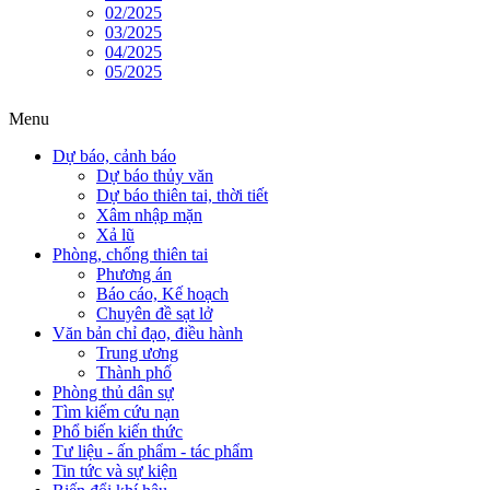
Menu
Dự báo, cảnh báo
Dự báo thủy văn
Dự báo thiên tai, thời tiết
Xâm nhập mặn
Xả lũ
Phòng, chống thiên tai
Phương án
Báo cáo, Kế hoạch
Chuyên đề sạt lở
Văn bản chỉ đạo, điều hành
Trung ương
Thành phố
Phòng thủ dân sự
Tìm kiếm cứu nạn
Phổ biến kiến thức
Tư liệu - ấn phẩm - tác phẩm
Tin tức và sự kiện