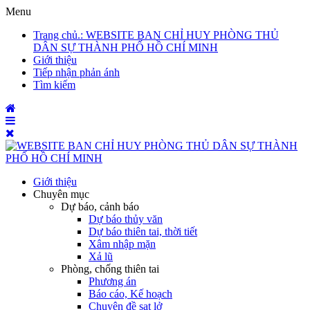
Menu
Trang chủ
.: WEBSITE BAN CHỈ HUY PHÒNG THỦ
DÂN SỰ THÀNH PHỐ HỒ CHÍ MINH
Giới thiệu
Tiếp nhận phản ánh
Tìm kiếm
Giới thiệu
Chuyên mục
Dự báo, cảnh báo
Dự báo thủy văn
Dự báo thiên tai, thời tiết
Xâm nhập mặn
Xả lũ
Phòng, chống thiên tai
Phương án
Báo cáo, Kế hoạch
Chuyên đề sạt lở