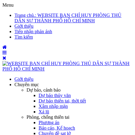
Menu
Trang chủ
.: WEBSITE BAN CHỈ HUY PHÒNG THỦ
DÂN SỰ THÀNH PHỐ HỒ CHÍ MINH
Giới thiệu
Tiếp nhận phản ánh
Tìm kiếm
Giới thiệu
Chuyên mục
Dự báo, cảnh báo
Dự báo thủy văn
Dự báo thiên tai, thời tiết
Xâm nhập mặn
Xả lũ
Phòng, chống thiên tai
Phương án
Báo cáo, Kế hoạch
Chuyên đề sạt lở