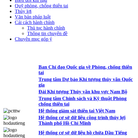
Biến đổi khí hậu
Quỹ phòng, chống thiên tai
Thủy lợi
Văn bản pháp luật
Cải cách hành chính
Thủ tục hành chính
Thông tin chuyên đề
Chuyên mục góp ý
Ban Chỉ đạo Quốc gia về Phòng, chống thiên
tai
Trung tâm Dự báo Khí tượng thủy văn Quốc
gia
Đài Khí tượng Thủy văn khu vực Nam Bộ
Trung tâm Chính sách và Kỹ thuật Phòng
chống thiên tai
Hệ thống giám sát thiên tai Việt Nam
Hệ thống cơ sở dữ liệu công trình thủy lợi
Thành phố Hồ Chí Minh
Hệ thống cơ sở dữ liệu hồ chứa Dầu Tiếng