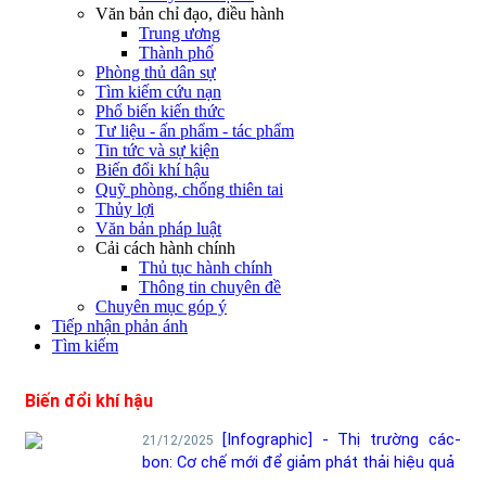
Văn bản chỉ đạo, điều hành
Trung ương
Thành phố
Phòng thủ dân sự
Tìm kiếm cứu nạn
Phổ biến kiến thức
Tư liệu - ấn phẩm - tác phẩm
Tin tức và sự kiện
Biến đổi khí hậu
Quỹ phòng, chống thiên tai
Thủy lợi
Văn bản pháp luật
Cải cách hành chính
Thủ tục hành chính
Thông tin chuyên đề
Chuyên mục góp ý
Tiếp nhận phản ánh
Tìm kiếm