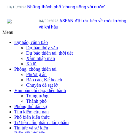
Menu
Dự báo, cảnh báo
Dự báo thủy văn
Dự báo thiên tai, thời tiết
Xâm nhập mặn
Xả lũ
Phòng, chống thiên tai
Phương án
Báo cáo, Kế hoạch
Chuyên đề sạt lở
Văn bản chỉ đạo, điều hành
Trung ương
Thành phố
Phòng thủ dân sự
Tìm kiếm cứu nạn
Phổ biến kiến thức
Tư liệu - ấn phẩm - tác phẩm
Tin tức và sự kiện