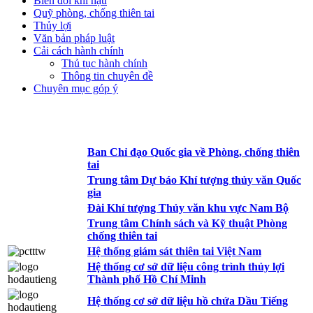
Biến đổi khí hậu
Quỹ phòng, chống thiên tai
Thủy lợi
Văn bản pháp luật
Cải cách hành chính
Thủ tục hành chính
Thông tin chuyên đề
Chuyên mục góp ý
Ban Chỉ đạo Quốc gia về Phòng, chống thiên
tai
Trung tâm Dự báo Khí tượng thủy văn Quốc
gia
Đài Khí tượng Thủy văn khu vực Nam Bộ
Trung tâm Chính sách và Kỹ thuật Phòng
chống thiên tai
Hệ thống giám sát thiên tai Việt Nam
Hệ thống cơ sở dữ liệu công trình thủy lợi
Thành phố Hồ Chí Minh
Hệ thống cơ sở dữ liệu hồ chứa Dầu Tiếng