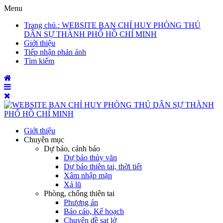
Menu
Trang chủ
.: WEBSITE BAN CHỈ HUY PHÒNG THỦ
DÂN SỰ THÀNH PHỐ HỒ CHÍ MINH
Giới thiệu
Tiếp nhận phản ánh
Tìm kiếm
Giới thiệu
Chuyên mục
Dự báo, cảnh báo
Dự báo thủy văn
Dự báo thiên tai, thời tiết
Xâm nhập mặn
Xả lũ
Phòng, chống thiên tai
Phương án
Báo cáo, Kế hoạch
Chuyên đề sạt lở