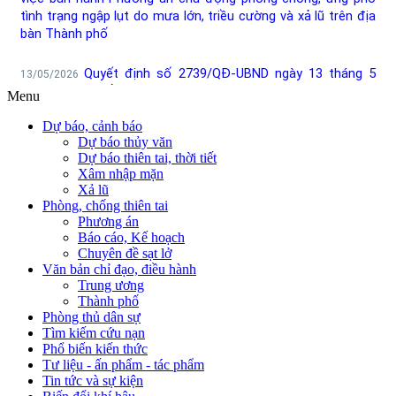
Menu
Dự báo, cảnh báo
Dự báo thủy văn
Dự báo thiên tai, thời tiết
Xâm nhập mặn
Xả lũ
Phòng, chống thiên tai
Phương án
Báo cáo, Kế hoạch
Chuyên đề sạt lở
Văn bản chỉ đạo, điều hành
Trung ương
Thành phố
Phòng thủ dân sự
Tìm kiếm cứu nạn
Phổ biến kiến thức
Tư liệu - ấn phẩm - tác phẩm
Tin tức và sự kiện