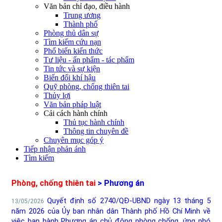
Văn bản chỉ đạo, điều hành
Trung ương
Thành phố
Phòng thủ dân sự
Tìm kiếm cứu nạn
Phổ biến kiến thức
Tư liệu - ấn phẩm - tác phẩm
Tin tức và sự kiện
Biến đổi khí hậu
Quỹ phòng, chống thiên tai
Thủy lợi
Văn bản pháp luật
Cải cách hành chính
Thủ tục hành chính
Thông tin chuyên đề
Chuyên mục góp ý
Tiếp nhận phản ánh
Tìm kiếm