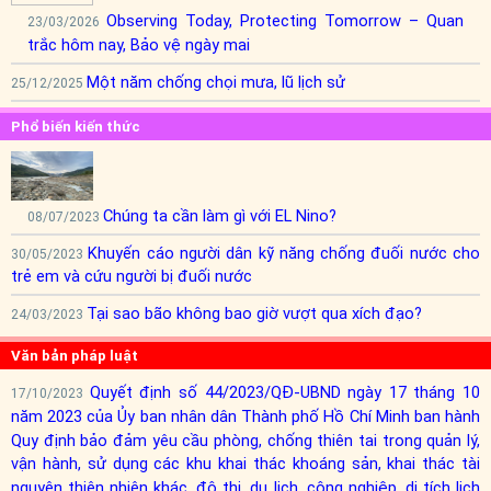
Observing Today, Protecting Tomorrow – Quan
23/03/2026
trắc hôm nay, Bảo vệ ngày mai
Một năm chống chọi mưa, lũ lịch sử
25/12/2025
Ba cơn bão liên tiếp tàn phá, thiên tai ngày càng khốc
12/10/2025
Phổ biến kiến thức
liệt và ‘dị thường’
Chúng ta cần làm gì với EL Nino?
08/07/2023
Khuyến cáo người dân kỹ năng chống đuối nước cho
30/05/2023
trẻ em và cứu người bị đuối nước
Tại sao bão không bao giờ vượt qua xích đạo?
24/03/2023
Văn bản pháp luật
Quyết định số 44/2023/QĐ-UBND ngày 17 tháng 10
17/10/2023
năm 2023 của Ủy ban nhân dân Thành phố Hồ Chí Minh ban hành
Quy định bảo đảm yêu cầu phòng, chống thiên tai trong quản lý,
vận hành, sử dụng các khu khai thác khoáng sản, khai thác tài
nguyên thiên nhiên khác, đô thị, du lịch, công nghiệp, di tích lịch