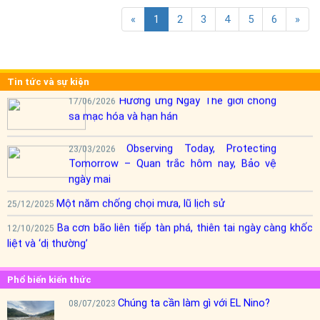
«
1
2
3
4
5
6
»
Tin tức và sự kiện
Hưởng ứng Ngày Thế giới chống
17/06/2026
sa mạc hóa và hạn hán
Observing Today, Protecting
23/03/2026
Tomorrow – Quan trắc hôm nay, Bảo vệ
ngày mai
Một năm chống chọi mưa, lũ lịch sử
25/12/2025
Ba cơn bão liên tiếp tàn phá, thiên tai ngày càng khốc
12/10/2025
liệt và ‘dị thường’
Phổ biến kiến thức
Chúng ta cần làm gì với EL Nino?
08/07/2023